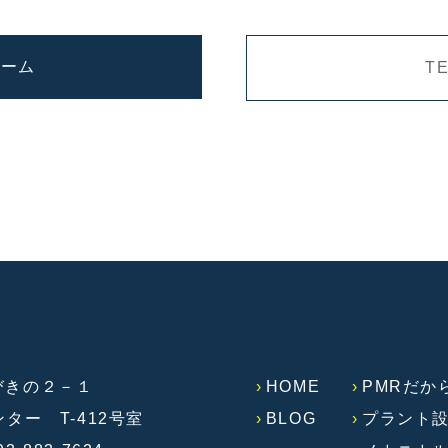
ォーム
TE
ひびきの２－１
HOME
PMRだか
ー T-412号室
BLOG
プラント